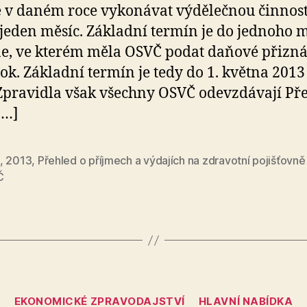
 v daném roce vykonávat výdělečnou činnos
jeden měsíc. Základní termín je do jednoho 
e, ve kterém měla OSVČ podat daňové přizná
ok. Základní termín je tedy do 1. května 2013
Zpravidla však všechny OSVČ odevzdávají Př
[…]
,
2013
,
Přehled o příjmech a výdajích na zdravotní pojišťovně
Č
Categories
EKONOMICKÉ ZPRAVODAJSTVÍ
HLAVNÍ NABÍDKA