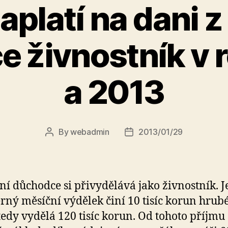
zaplatí na dani z
 živnostník v 
a 2013
By
webadmin
2013/01/29
Post
Post
author
date
ní důchodce si přivydělává jako živnostník. J
ný měsíční výdělek činí 10 tisíc korun hrubé
 tedy vydělá 120 tisíc korun. Od tohoto příjmu 