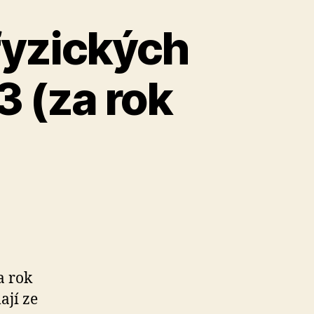
 fyzických
3 (za rok
a rok
ají ze