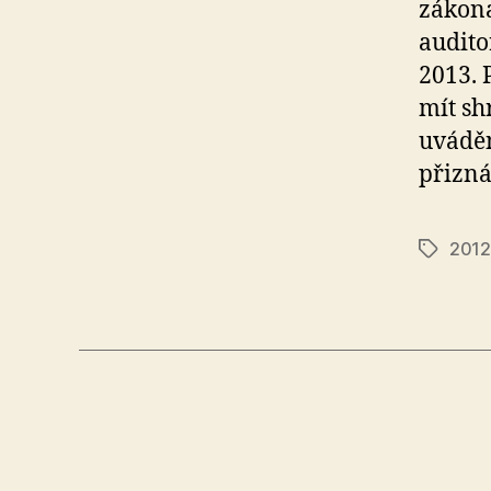
zákona
audito
2013. 
mít sh
uváděn
přizná
2012
Tags