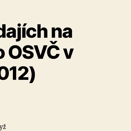
dajích na
ro OSVČ v
2012)
dyž