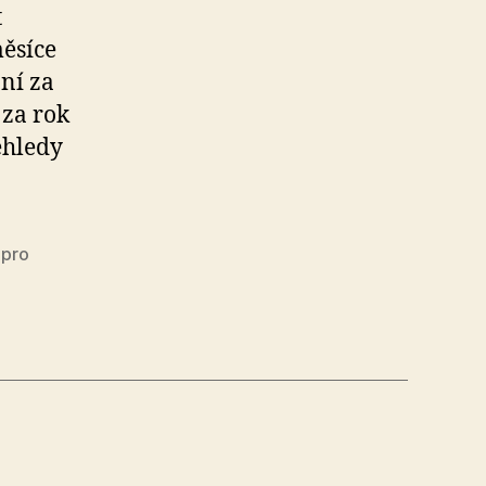
t
měsíce
ní za
 za rok
ehledy
 pro