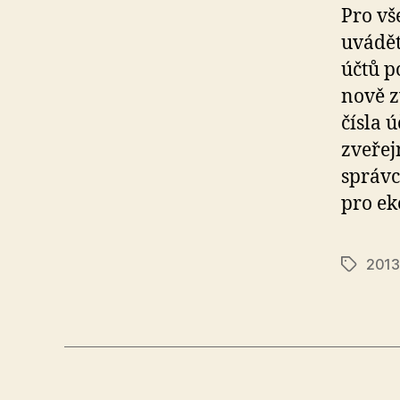
Pro vš
uvádět
účtů p
nově z
čísla 
zveřej
správc
pro ek
2013
Tags