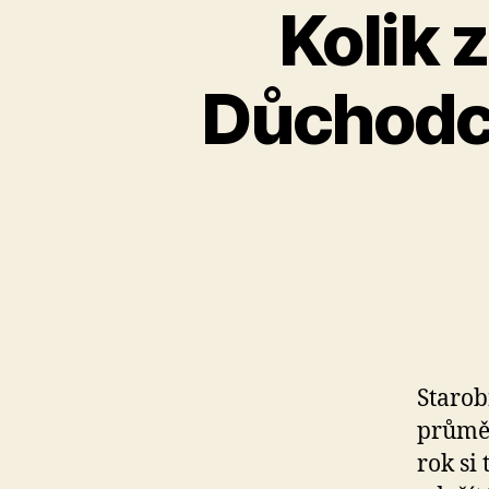
Kolik 
Důchodce
Starob
průměr
rok si