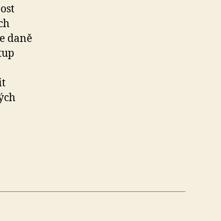
ost
ch
ce daně
tup
it
ých