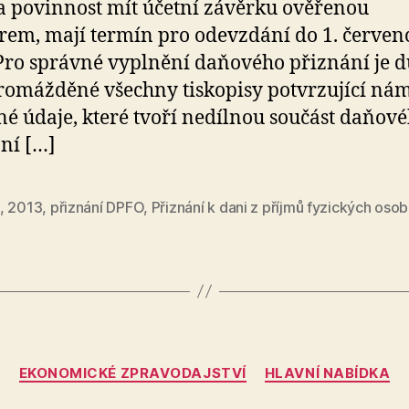
 povinnost mít účetní závěrku ověřenou
rem, mají termín pro odevzdání do 1. červen
Pro správné vyplnění daňového přiznání je d
romážděné všechny tiskopisy potvrzující ná
é údaje, které tvoří nedílnou součást daňov
ní […]
,
2013
,
přiznání DPFO
,
Přiznání k dani z příjmů fyzických osob
Categories
EKONOMICKÉ ZPRAVODAJSTVÍ
HLAVNÍ NABÍDKA