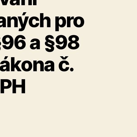
aných pro
§96 a §98
zákona č.
DPH