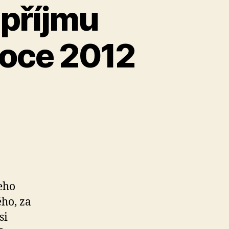
 příjmu
roce 2012
eho
ho, za
si