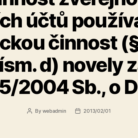
ch účtů použív
kou činnost (
písm. d) novely 
5/2004 Sb., o 
By
webadmin
2013/02/01
Post
Post
author
date