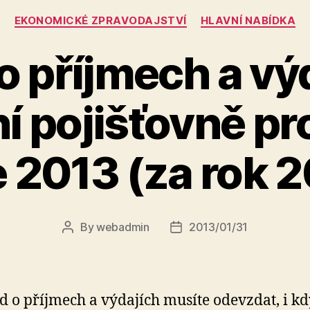
Categories
EKONOMICKÉ ZPRAVODAJSTVÍ
HLAVNÍ NABÍDKA
o příjmech a vý
í pojišťovně p
 2013 (za rok 
By
webadmin
2013/01/31
Post
Post
author
date
d o příjmech a výdajích musíte odevzdat, i k