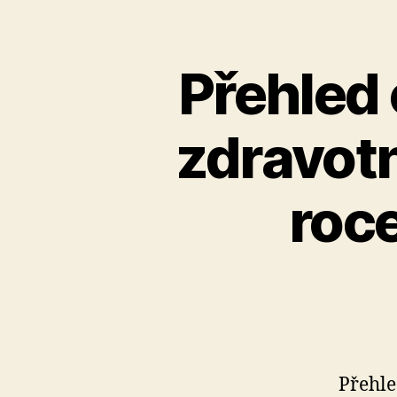
Přehled 
zdravotn
roce
Přehle