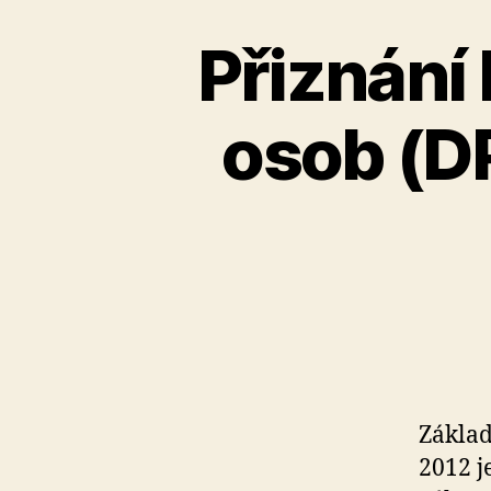
Přiznání 
osob (DP
Základ
2012 j