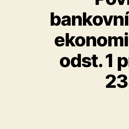
bankovní
ekonomic
odst. 1 
23