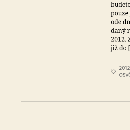
budete
pouze 
ode dn
daný r
2012. 
již do 
2012
Tags
OSV