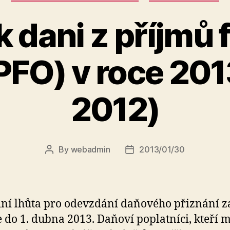
k dani z příjmů
FO) v roce 201
2012)
By
webadmin
2013/01/30
Post
Post
author
date
ní lhůta pro odevzdání daňového přiznání z
e do 1. dubna 2013. Daňoví poplatníci, kteří m