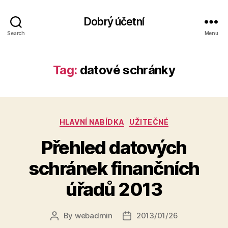
Dobrý účetní
Search
Menu
Tag:
datové schránky
Categories
HLAVNÍ NABÍDKA
UŽITEČNÉ
Přehled datových
schránek finančních
úřadů 2013
By
webadmin
2013/01/26
Post
Post
author
date