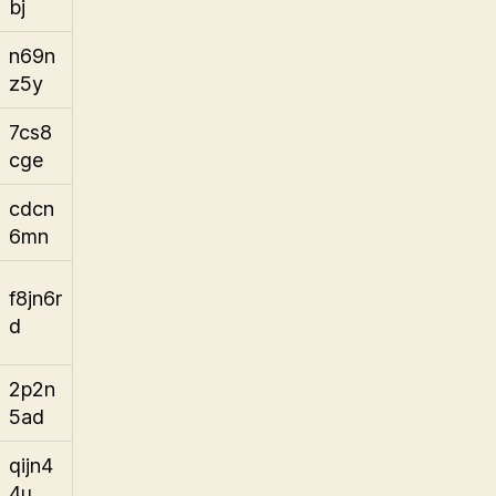
bj
n69n
z5y
7cs8
cge
cdcn
6mn
f8jn6r
d
2p2n
5ad
qijn4
4u