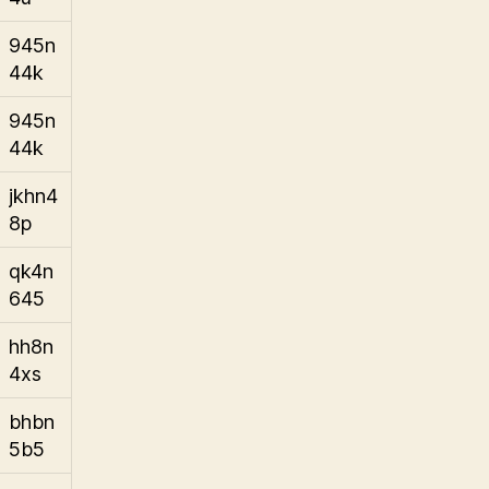
945n
44k
945n
44k
jkhn4
8p
qk4n
645
hh8n
4xs
bhbn
5b5