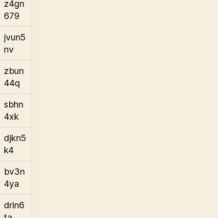
z4gn
679
jvun5
nv
zbun
44q
sbhn
4xk
djkn5
k4
bv3n
4ya
drin6
ta