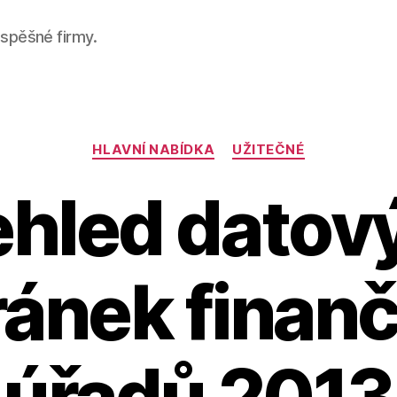
úspěšné firmy.
Categories
HLAVNÍ NABÍDKA
UŽITEČNÉ
ehled datov
ánek finan
úřadů 2013