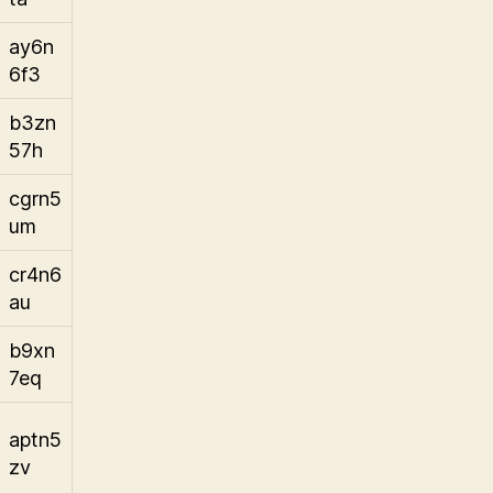
ay6n
6f3
b3zn
57h
cgrn5
um
cr4n6
au
b9xn
7eq
aptn5
zv