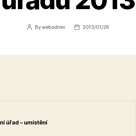
By
webadmin
2013/01/26
Post
Post
author
date
ní úřad – umístění