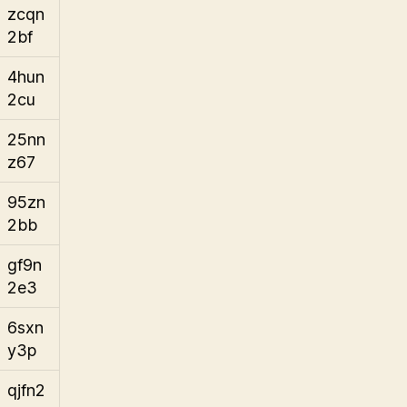
zcqn
2bf
4hun
2cu
25nn
z67
95zn
2bb
gf9n
2e3
6sxn
y3p
qjfn2