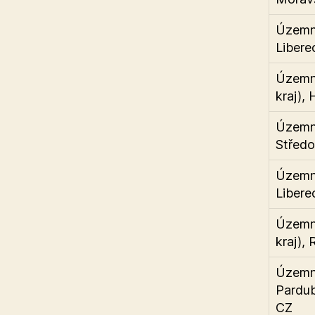
Územní
Libere
Územní
kraj),
Územní
Středo
Územní
Libere
Územní
kraj),
Územní
Pardub
CZ