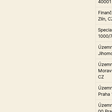
40001 
Finanč
Zlín, C
Specia
1000/7
Územní
Jihomo
Územní
Moravs
CZ
Územní
Praha 
Územní
00 Pra