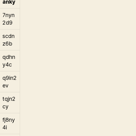
ánky
7nyn
2d9
scdn
z6b
qdhn
y4c
q9in2
ev
tqjn2
cy
fj8ny
4i