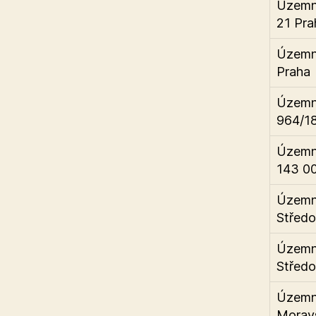
Územní
21 Pra
Územní
Praha
Územní
964/18
Územní
143 00
Územní
Středo
Územní
Středo
Územní
Moravs