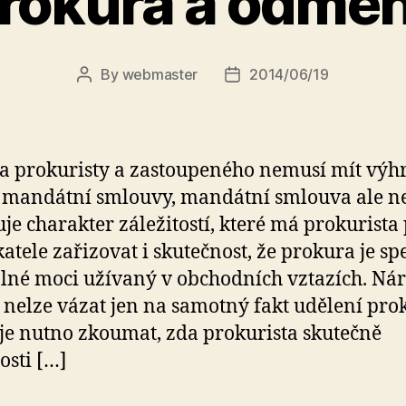
rokura a odmě
By
webmaster
2014/06/19
Post
Post
author
date
 prokuristy a zastoupeného nemusí mít výh
mandátní smlouvy, mandátní smlouva ale ne
uje charakter záležitostí, které má prokurista
atele zařizovat i skutečnost, že prokura je sp
lné moci užívaný v obchodních vztazích. Ná
 nelze vázat jen na samotný fakt udělení pro
je nutno zkoumat, zda prokurista skutečně
osti […]