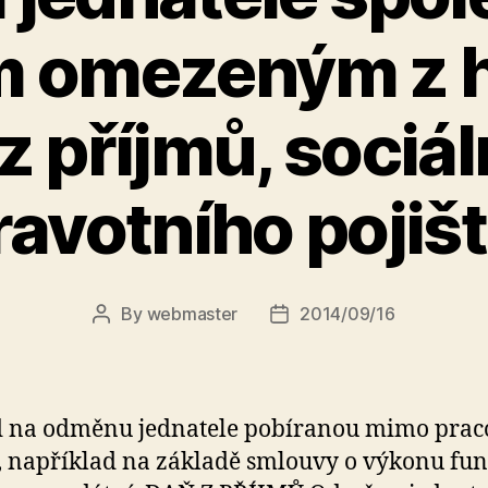
m omezeným z h
z příjmů, sociál
ravotního pojišt
By
webmaster
2014/09/16
Post
Post
author
date
d na odměnu jednatele pobíranou mimo prac
 například na základě smlouvy o výkonu fun