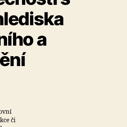
lediska
ního a
ění
ovní
kce či