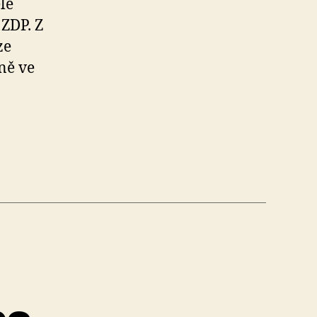
le
 ZDP. Z
ze
ně ve