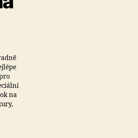
na
radně
jlépe
 pro
eciální
rok na
kury,