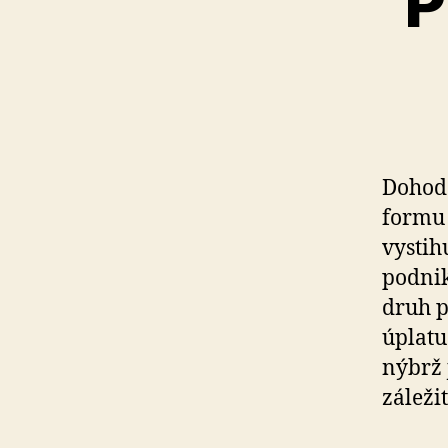
P
Dohoda
formu 
vystih
podnik
druh p
úplatu
nýbrž 
záležit