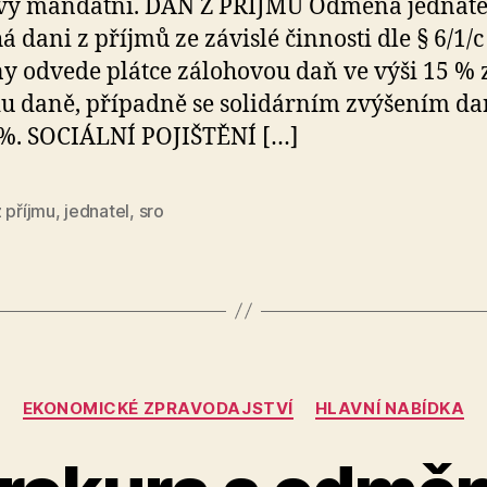
vy mandátní. DAŇ Z PŘÍJMŮ Odměna jednate
á dani z příjmů ze závislé činnosti dle § 6/1/c
 odvede plátce zálohovou daň ve výši 15 % 
u daně, případně se solidárním zvýšením da
 %. SOCIÁLNÍ POJIŠTĚNÍ […]
 příjmu
,
jednatel
,
sro
Categories
EKONOMICKÉ ZPRAVODAJSTVÍ
HLAVNÍ NABÍDKA