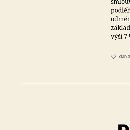
smlou
podléh
odměny
základ
výši 7
daň z
Tags