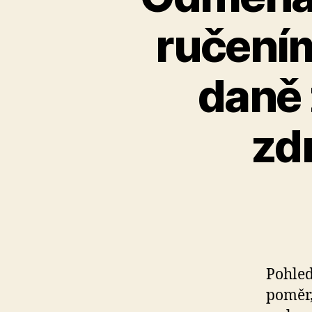
ručení
daně 
zd
Pohle
poměr,