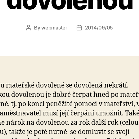
By
webmaster
2014/09/05
Post
Post
author
date
u mateřské dovolené se dovolená nekrátí.
kou dovolenou je dobré čerpat hned po mateř
né, tj. po konci peněžité pomoci v mateřství, v
aměstnavatel musí její čerpání umožnit. Tak
e nárok na dovolenou za rok další rok (celou
), takže je poté nutné se domluvit se svojí