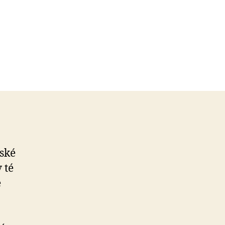
ské
 té
é