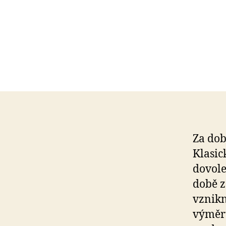
Za dob
Klasic
dovole
době z
vznikn
výměru