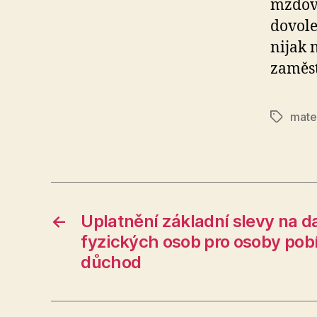
mzdovo
dovole
nijak 
zaměst
mate
Tags
←
Uplatnění základní slevy na da
fyzických osob pro osoby pobír
důchod