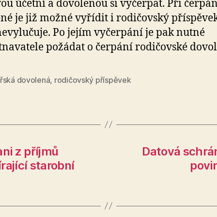
u účetní a dovolenou si vyčerpat. Při čerpán
né je již možné vyřídit i rodičovský příspěvek,
nevylučuje. Po jejím vyčerpání je pak nutné
navatele požádat o čerpání rodičovské dovol
řská dovolená
,
rodičovský příspěvek
ni z příjmů
Datová schrán
ající starobní
povi