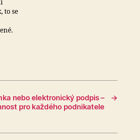
í
 to se
ené.
ka nebo elektronický podpis –
→
nnost pro každého podnikatele