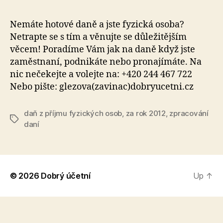
Nemáte hotové daně a jste fyzická osoba?
Netrapte se s tím a věnujte se důležitějším
věcem! Poradíme Vám jak na daně když jste
zaměstnaní, podnikáte nebo pronajímáte. Na
nic nečekejte a volejte na: +420 244 467 722
Nebo pište: glezova(zavinac)dobryucetni.cz
daň z příjmu fyzických osob
,
za rok 2012
,
zpracování
Tags
daní
© 2026
Dobrý účetní
Up
↑