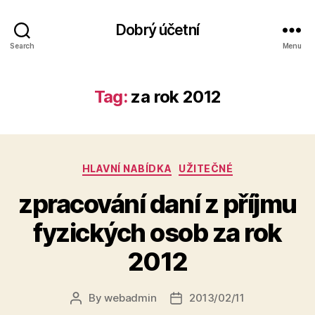
Dobrý účetní
Search
Menu
Tag:
za rok 2012
Categories
HLAVNÍ NABÍDKA
UŽITEČNÉ
zpracování daní z příjmu
fyzických osob za rok
2012
By
webadmin
2013/02/11
Post
Post
author
date